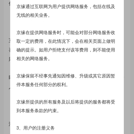
什么是互选
京缘通过互联网为用户提供网络服务，包括在线及
无线的相关业务。
（活动方式及流程）
京缘在提供网络服务时，可能会对部分网络服务收
互选大厅页面将展示所有报名的嘉宾资料，你可以把你
取一定的费用，在此情况下，会在相关页面上做明
喜欢的嘉宾选为心仪对象，当你选的人同时也选了你，
确的提示。如用户拒绝支付该等费用，则不能使用
相关的网络服务。
则互选成功。
京缘保留不经事先通知因维修、升级或其它原因暂
即A选择了B，B同时也选择了A，代表AB互选成功，进
停本服务任何部分的权利。
入约会环节。
京缘所提供的所有服务及以后将提供的服务都将受
到本服务条款的约束。
活动方式及流程
3、用户的注册义务