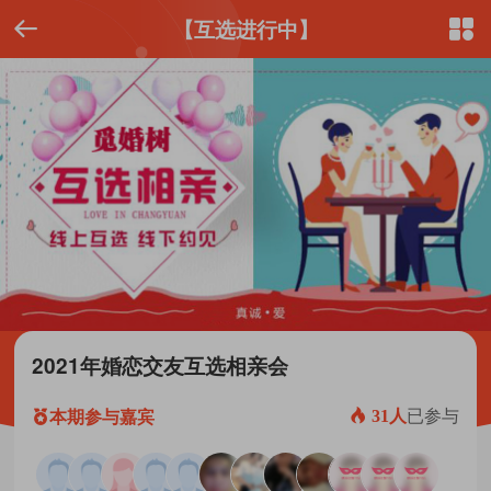
【互选进行中】


2021年婚恋交友互选相亲会
本期参与嘉宾

31人
已参与
