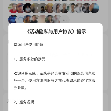

《活动隐私与用户协议》提示
加入条件
京缘用户使用协议
会员等级：
【普通会员】【贵宾VIP会员】【钻石VIP会
1、服务条款的接受
员】【至尊VIP会员】
其它条件：
【有头像且已审】【互选异性】【资料完整度
欢迎使用京缘，京缘是约会交友活动的综合信息服
达60%】【完成实名认证】
务平台。使用京缘的服务之前代表您承诺遵守本服
务条款。
活动说明
2、服务说明