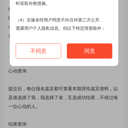
时采取补救措施。
截止报名后，点击【互选大厅】进入互选页面，选择你
的心仪对象，根据您的会员级别不同选择最多人数的机
（4）京缘未经用户同意不向任何第三方公开、
会次数也不同（为保护嘉宾隐私，资料只有参与活动的
透露用户个人隐私信息。但以下特定情形除外：
嘉宾才可以看到，未报名用户没有查看权限）
(a)京缘根据法律法规规定或有权机关的指示提供用
同意
不同意
户的个人隐私信息；
(b)由于用户将其用户密码告知他人或与他人共享注
心动查询
册帐户与密码，由此导致的任何个人信息的泄漏，
或其他非因京缘原因导致的个人隐私信息的泄露；
提交后，每位报名嘉宾都可查看本期异性嘉宾资料，以
及谁选择了我，我选择了谁，互选成功结果，不错过每
(c)用户自行向第三方公开其个人隐私信息；
一位心动的人。
(d)用户与京缘及合作单位之间就用户个人隐私信息
结果查询
的使用公开达成约定，京缘因此向合作单位公开用