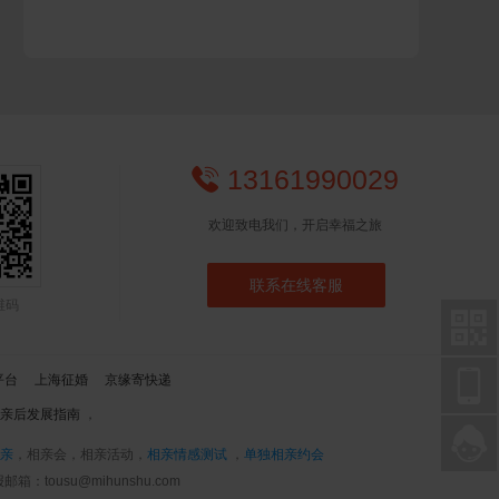
13161990029

欢迎致电我们，开启幸福之旅
联系在线客服
维码


平台
上海征婚
京缘寄快递
亲后发展指南
，

亲
，相亲会，相亲活动，
相亲情感测试
，
单独相亲约会
tousu@mihunshu.com