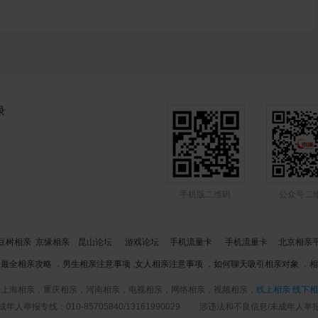
录
手机版二维码
公众号二
豆树相亲
京缘相亲
昆山论坛
游戏论坛
手机流量卡
手机流量卡
北京相亲
：
最全相亲攻略
，
男生相亲注意事项
,
女人相亲注意事项
，
如何聊天吸引相亲对象
，
相
，上海相亲，重庆相亲，河南相亲，电视相亲，网络相亲，视频相亲，
线上相亲
线下相
举报专线：010-85705840/13161990029 涉违法和不良信息/未成年人举报邮箱：