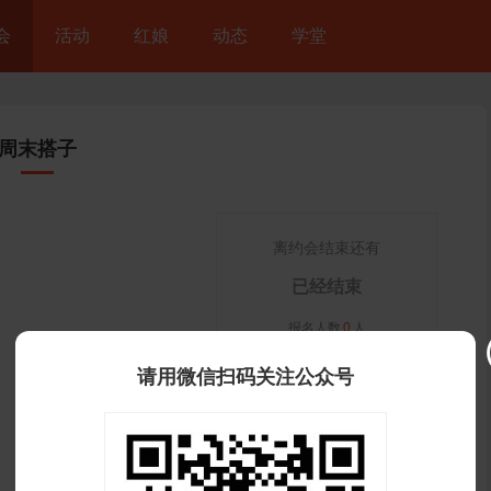
会
活动
红娘
动态
学堂
周末搭子
离约会结束还有
已经结束
报名人数
0
人
围观人数
1525
人
请用微信扫码关注公众号
我要报名
