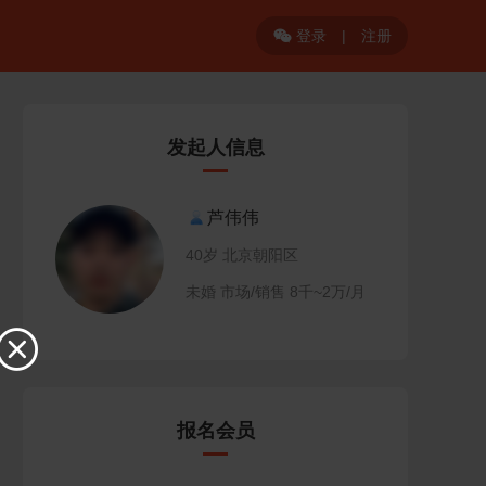
登录
|
注册

发起人信息
芦伟伟
40岁 北京朝阳区
未婚 市场/销售 8千~2万/月

报名会员