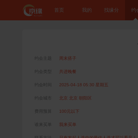
首页
我的
找缘分
约
约会主题
周末搭子
约会类型
共进晚餐
约会时间
2025-04-18 05:30 星期五
约会城市
北京 北京 朝阳区
费用预算
100元以下
谁来买单
我来买单
联系方法
只有发起人选中的最佳人选才可以看见！