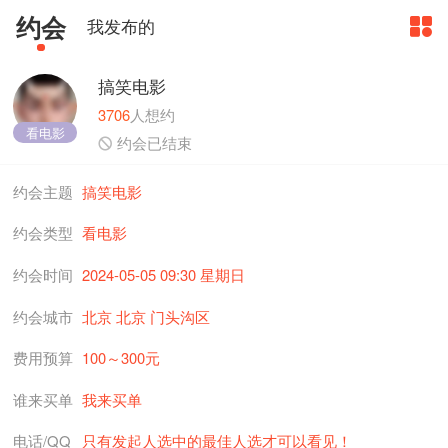
约会
我发布的

搞笑电影
3706
人想约
看电影

约会已结束
约会主题
搞笑电影
约会类型
看电影
约会时间
2024-05-05 09:30 星期日
约会城市
北京 北京 门头沟区
费用预算
100～300元
谁来买单
我来买单
电话/QQ
只有发起人选中的最佳人选才可以看见！