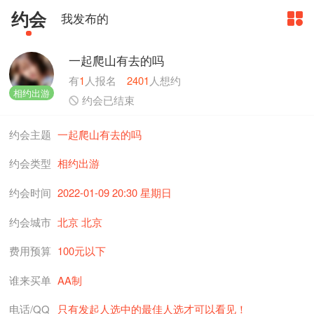
约会
我发布的

一起爬山有去的吗
有
1
人报名
2401
人想约
相约出游

约会已结束
约会主题
一起爬山有去的吗
约会类型
相约出游
约会时间
2022-01-09 20:30 星期日
约会城市
北京 北京
费用预算
100元以下
谁来买单
AA制
电话/QQ
只有发起人选中的最佳人选才可以看见！