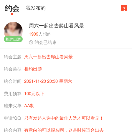
约会
我发布的

周六一起出去爬山看风景
1909
人想约
相约出游

约会已结束
约会主题
周六一起出去爬山看风景
约会类型
相约出游
约会时间
2021-11-20 20:30 星期六
费用预算
100元以下
谁来买单
AA制
电话/QQ
只有发起人选中的最佳人选才可以看见！
约会内容
有意向的可以报名啊，这是时候适合出去