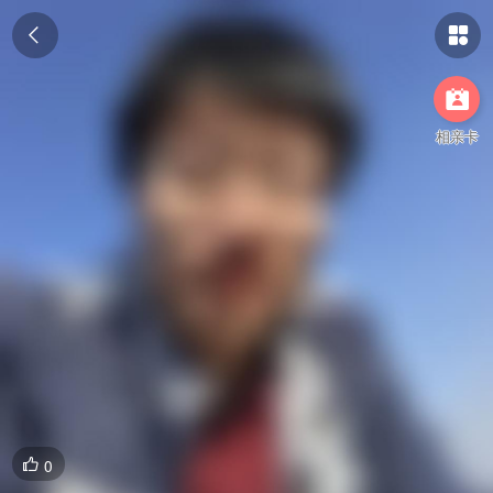



相亲卡
0
