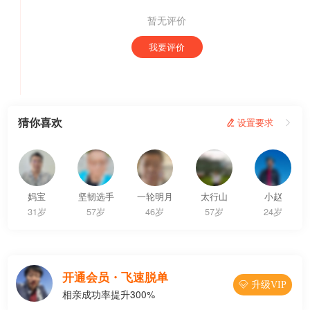
暂无评价
我要评价
猜你喜欢
 设置要求

妈宝
坚韧选手
一轮明月
太行山
小赵
31岁
57岁
46岁
57岁
24岁
开通会员・飞速脱单
 升级VIP
相亲成功率提升300%