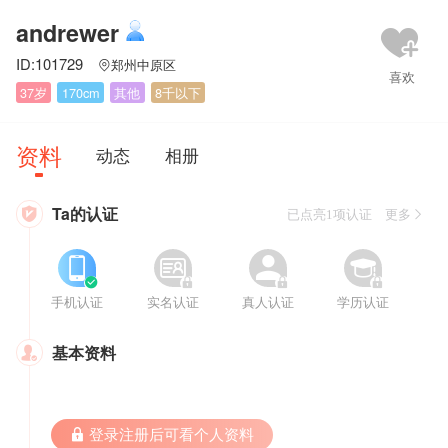
andrewer
ID:101729
郑州中原区

37岁
170cm
其他
8千以下
资料
动态
相册
Ta的认证

已点亮1项认证 更多








手机认证
实名认证
真人认证
学历认证
基本资料

 登录注册后可看个人资料