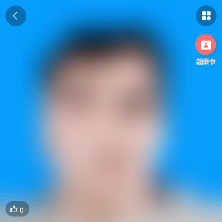



相亲卡
0
