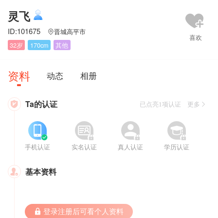
灵飞
ID:101675
晋城高平市

32岁
170cm
其他
资料
动态
相册
Ta的认证

已点亮1项认证 更多








手机认证
实名认证
真人认证
学历认证
基本资料

 登录注册后可看个人资料