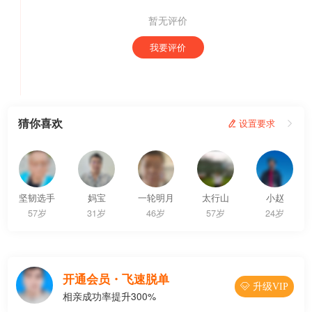
暂无评价
我要评价
猜你喜欢
 设置要求

坚韧选手
妈宝
一轮明月
太行山
小赵
57岁
31岁
46岁
57岁
24岁
开通会员・飞速脱单
 升级VIP
相亲成功率提升300%