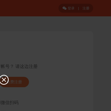
登录
|
注册

有帐号？ 请这边注册

免费注册
用微信扫码