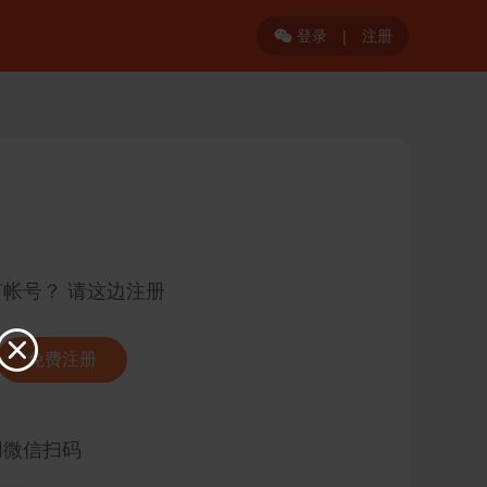
登录
|
注册

有帐号？ 请这边注册

免费注册
用微信扫码